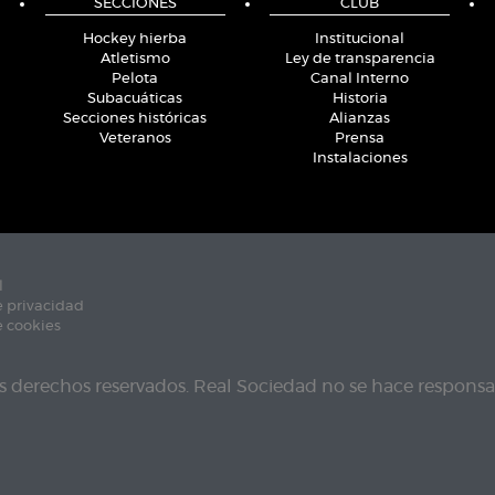
SECCIONES
CLUB
Hockey hierba
Institucional
Atletismo
Ley de transparencia
Pelota
Canal Interno
Subacuáticas
Historia
Secciones históricas
Alianzas
Veteranos
Prensa
Instalaciones
l
e privacidad
e cookies
s derechos reservados. Real Sociedad no se hace responsab