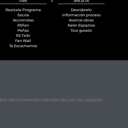
FAN
ANOETA
Realzale Programa
Descúbrelo
Socios
Información proceso
Accionistas
Avance obras
RSFan
Keler Espazioa
Peñas
Tour guiado
RS Txiki
Fan Wall
Te Escuchamos
le del contenido introducido por los usuarios.