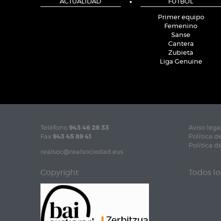
ACTUALIDAD
FÚTBOL
Primer equipo
Femenino
Sanse
Cantera
Zubieta
Liga Genuine
Teléfono
943 46 28 33
Aviso lega
Fax
943 45 89 41
Política d
Política d
realsoc@realsociedad.eus
Copyright
Todos lo