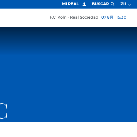
MI REAL
BUSCAR
ZH
F.C. Köln
Real Sociedad
07 8月 | 15:30
C