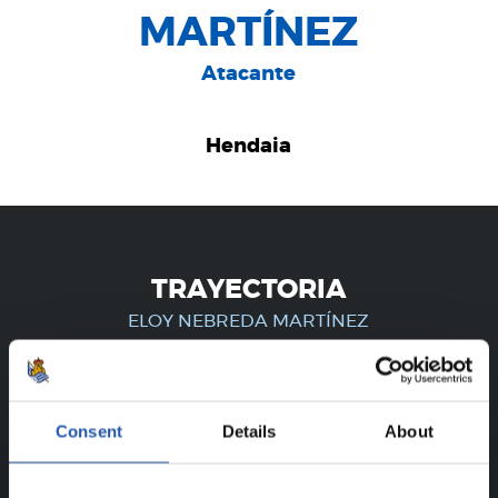
MARTÍNEZ
Atacante
Hendaia
TRAYECTORIA
ELOY NEBREDA MARTÍNEZ
¡SOLO PARA USUARIOS
Consent
Details
About
REGISTRADOS!