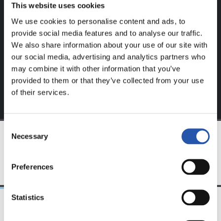
This website uses cookies
Este contenido es solo para los usuarios registrados en
nuestra web.
We use cookies to personalise content and ads, to
provide social media features and to analyse our traffic.
Regístrate haciendo clic en el
Login
y disfruta de
We also share information about your use of our site with
contenido exclusivo para ti.
our social media, advertising and analytics partners who
may combine it with other information that you’ve
provided to them or that they’ve collected from your use
of their services.
Consent
Necessary
Selection
EQUIPO
Preferences
Statistics
23/06/2025
28/12/2024