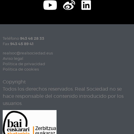
Teléfono
943 46 28 33
Fax
943 45 89 41
realsoc@realsociedad.eus
Aviso legal
Política de privacidad
Política de cookies
Copyright
Todos los derechos reservados. Real Sociedad no se
hace responsable del contenido introducido por los
usuarios.