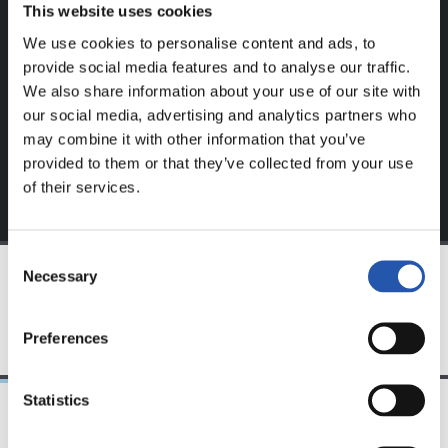
This website uses cookies
Este contenido es solo para los usuarios registrados en
nuestra web.
We use cookies to personalise content and ads, to
provide social media features and to analyse our traffic.
Regístrate haciendo clic en el
Login
y disfruta de
We also share information about your use of our site with
contenido exclusivo para ti.
our social media, advertising and analytics partners who
may combine it with other information that you’ve
provided to them or that they’ve collected from your use
of their services.
Consent
Necessary
Selection
EQUIPO
Preferences
Statistics
23/06/2025
28/12/2024