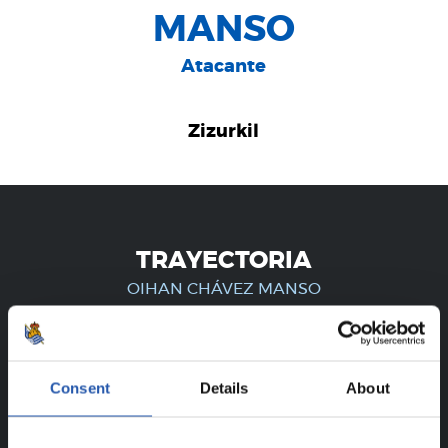
MANSO
Atacante
Zizurkil
TRAYECTORIA
OIHAN CHÁVEZ MANSO
¡SOLO PARA USUARIOS
Consent
Details
About
REGISTRADOS!