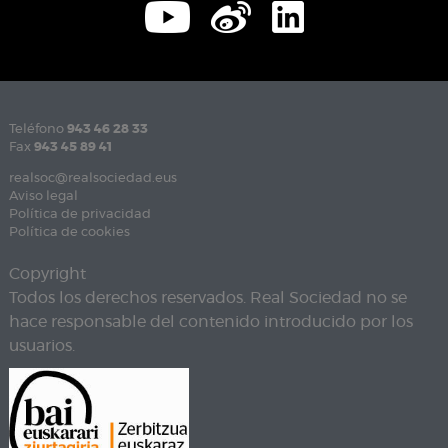
Teléfono
943 46 28 33
Fax
943 45 89 41
realsoc@realsociedad.eus
Aviso legal
Política de privacidad
Política de cookies
Copyright
Todos los derechos reservados. Real Sociedad no se
hace responsable del contenido introducido por los
usuarios.