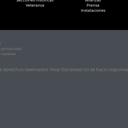
Secciones históricas
Alianzas
Veteranos
Prensa
Instalaciones
l
e privacidad
e cookies
s derechos reservados. Real Sociedad no se hace responsab