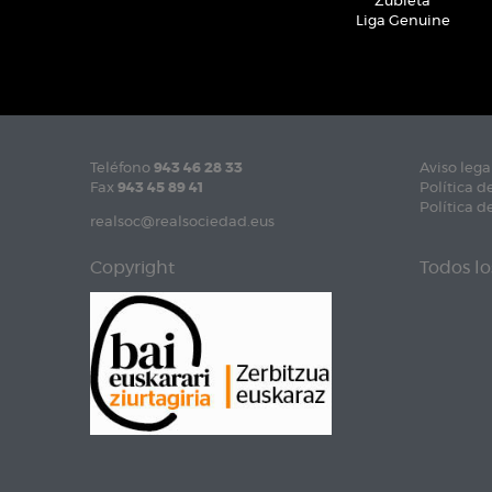
Zubieta
Liga Genuine
Teléfono
943 46 28 33
Aviso lega
Fax
943 45 89 41
Política d
Política d
realsoc@realsociedad.eus
Copyright
Todos lo