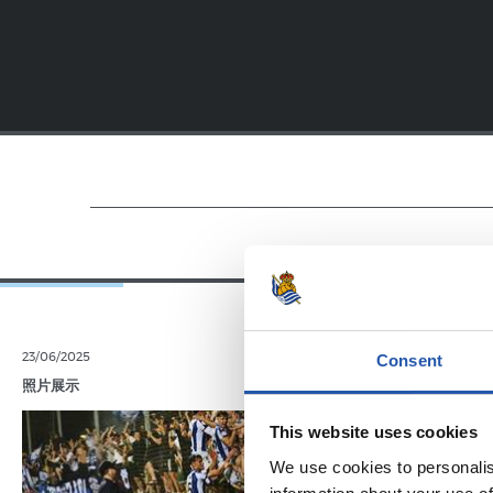
23/06/2025
28/12/2024
Consent
照片展示
苏维塔（ZUBIE
This website uses cookies
We use cookies to personalis