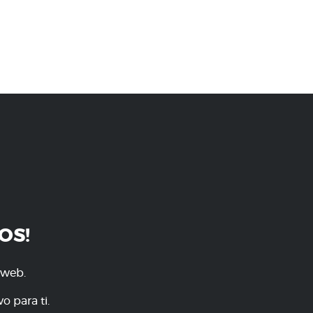
OS!
 web.
o para ti.