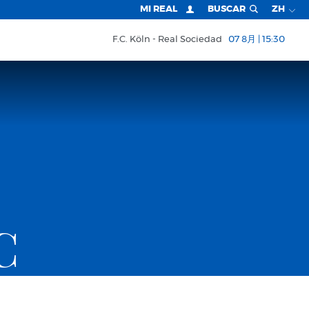
MI REAL
BUSCAR
ZH
F.C. Köln
Real Sociedad
07 8月 | 15:30
C