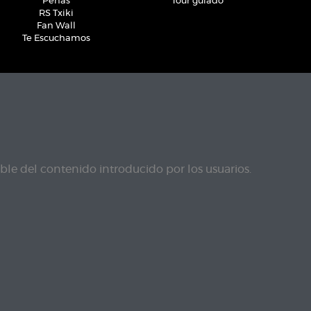
Peñas
Tour guiado
RS Txiki
Fan Wall
Te Escuchamos
le del contenido introducido por los usuarios.