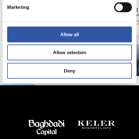
照片展示
视频
Marketing
圣塞
Allow all
Allow selection
Deny