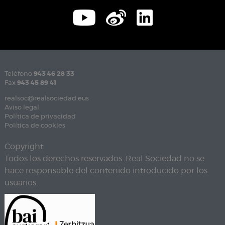
Teléfono
943 46 28 33
Fax
943 45 89 41
realsoc@realsociedad.eus
Aviso legal
Política de privacidad
Política de cookies
Copyright
Todos los derechos reservados. Real Sociedad no se
hace responsable del contenido introducido por los
usuarios.