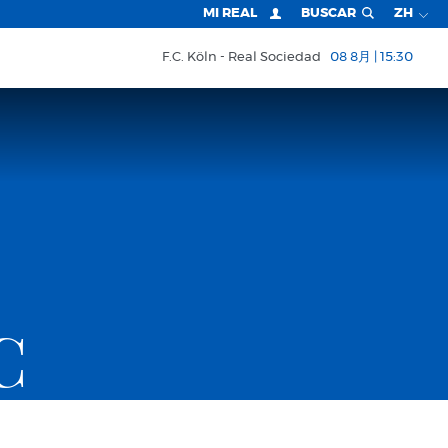
MI REAL
BUSCAR
ZH
F.C. Köln
Real Sociedad
08 8月 | 15:30
C