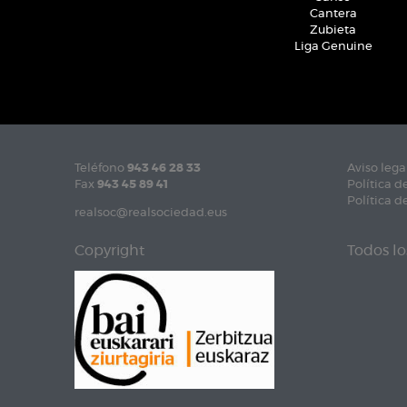
Cantera
Zubieta
Liga Genuine
Teléfono
943 46 28 33
Aviso lega
Fax
943 45 89 41
Política d
Política d
realsoc@realsociedad.eus
Copyright
Todos lo