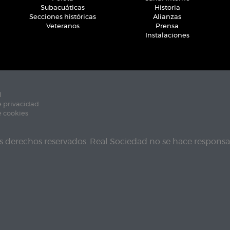
Subacuáticas
Historia
Secciones históricas
Alianzas
Veteranos
Prensa
Instalaciones
l
e privacidad
e cookies
s derechos reservados. Real Sociedad no se hace responsab