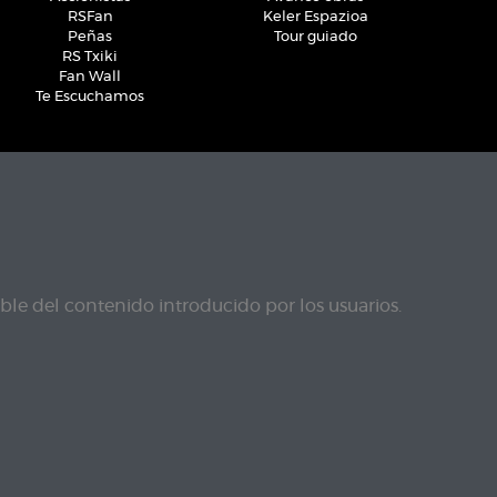
RSFan
Keler Espazioa
Peñas
Tour guiado
RS Txiki
Fan Wall
Te Escuchamos
le del contenido introducido por los usuarios.