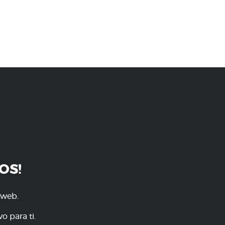
OS!
 web.
o para ti.