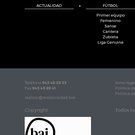
ACTUALIDAD
FÚTBOL
Primer equipo
Femenino
Sanse
Cantera
Zubieta
Liga Genuine
Teléfono
943 46 28 33
Aviso lega
Fax
943 45 89 41
Política d
Política d
realsoc@realsociedad.eus
Copyright
Todos lo