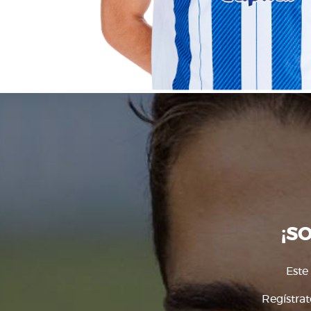
¡S
Este
Regístrat