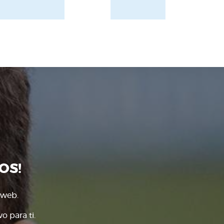
OS!
 web.
o para ti.