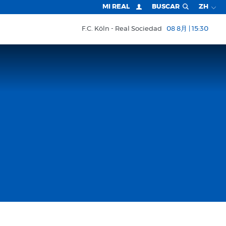
MI REAL
BUSCAR
ZH
F.C. Köln
Real Sociedad
08 8月 | 15:30