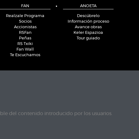
FAN
ANOETA
Realzale Programa
Descúbrelo
Socios
Información proceso
Accionistas
Avance obras
RSFan
Keler Espazioa
Peñas
Tour guiado
RS Txiki
Fan Wall
Te Escuchamos
le del contenido introducido por los usuarios.