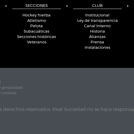
SECCIONES
CLUB
Hockey hierba
Institucional
Atletismo
Ley de transparencia
Pelota
Canal Interno
Subacuáticas
Historia
Secciones históricas
Alianzas
Veteranos
Prensa
Instalaciones
l
e privacidad
e cookies
s derechos reservados. Real Sociedad no se hace responsab