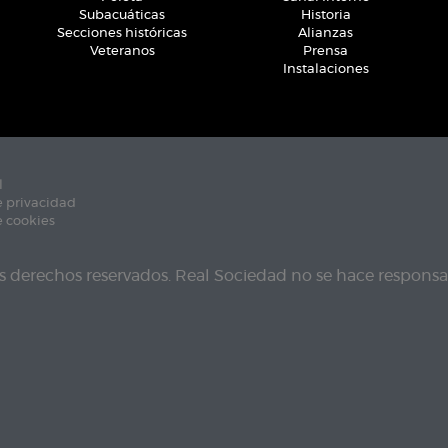
Subacuáticas
Historia
Secciones históricas
Alianzas
Veteranos
Prensa
Instalaciones
l
e privacidad
e cookies
s derechos reservados. Real Sociedad no se hace responsab