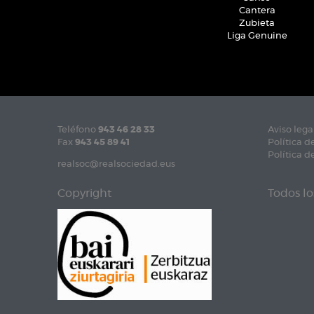
Cantera
Zubieta
Liga Genuine
Teléfono
943 46 28 33
Aviso lega
Fax
943 45 89 41
Política d
Política d
realsoc@realsociedad.eus
Copyright
Todos lo