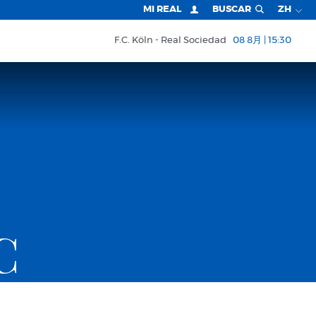
MI REAL
BUSCAR
ZH
F.C. Köln
Real Sociedad
08 8月 | 15:30
C