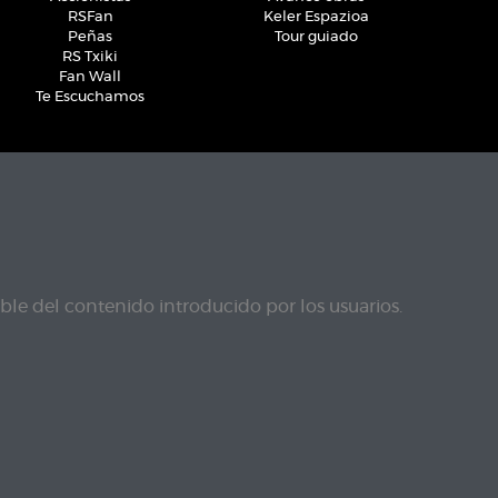
RSFan
Keler Espazioa
Peñas
Tour guiado
RS Txiki
Fan Wall
Te Escuchamos
le del contenido introducido por los usuarios.