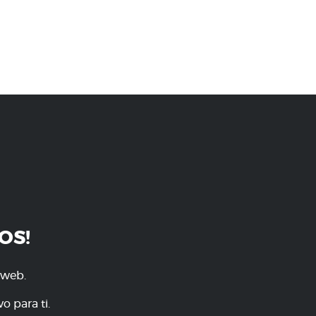
OS!
 web.
o para ti.