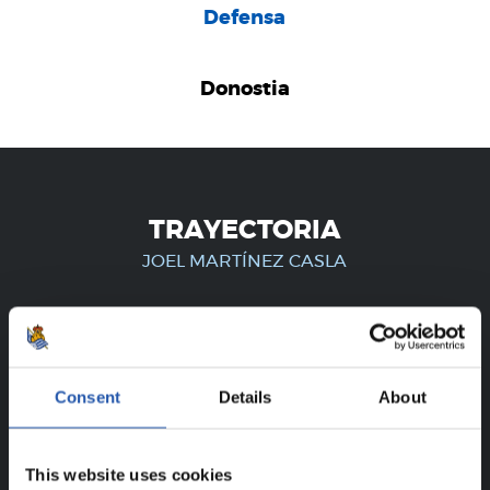
Defensa
Donostia
TRAYECTORIA
JOEL MARTÍNEZ CASLA
¡SOLO PARA USUARIOS
REGISTRADOS!
Consent
Details
About
Este contenido es solo para los usuarios registrados en
This website uses cookies
nuestra web.