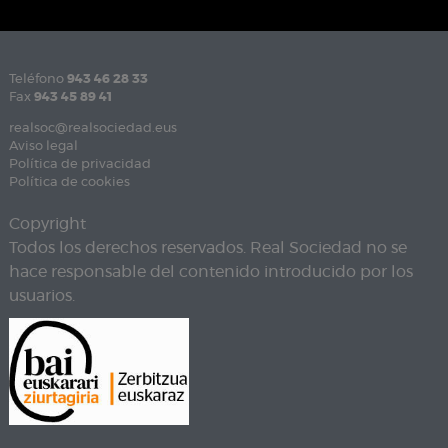
Teléfono
943 46 28 33
Fax
943 45 89 41
realsoc@realsociedad.eus
Aviso legal
Política de privacidad
Política de cookies
Copyright
Todos los derechos reservados. Real Sociedad no se
hace responsable del contenido introducido por los
usuarios.