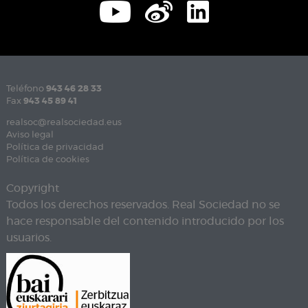
Teléfono
943 46 28 33
Fax
943 45 89 41
realsoc@realsociedad.eus
Aviso legal
Política de privacidad
Política de cookies
Copyright
Todos los derechos reservados. Real Sociedad no se
hace responsable del contenido introducido por los
usuarios.