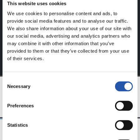
This website uses cookies
Este contenido es solo para los usuarios registrados en
nuestra web.
We use cookies to personalise content and ads, to
provide social media features and to analyse our traffic.
Regístrate haciendo clic en el
Login
y disfruta de
We also share information about your use of our site with
contenido exclusivo para ti.
our social media, advertising and analytics partners who
may combine it with other information that you’ve
provided to them or that they’ve collected from your use
of their services.
Consent
Necessary
Selection
EQUIPO
Preferences
Statistics
23/06/2025
28/12/2024