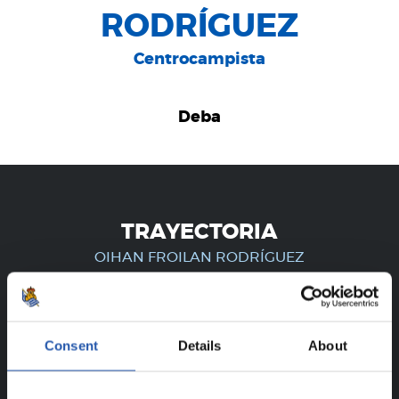
RODRÍGUEZ
Centrocampista
Deba
TRAYECTORIA
OIHAN FROILAN RODRÍGUEZ
¡SOLO PARA USUARIOS
Consent
Details
About
REGISTRADOS!