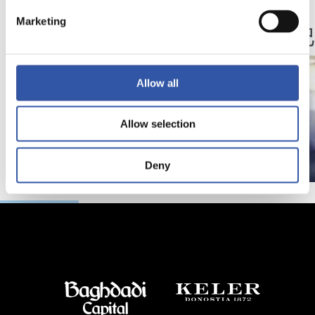
照片展示
视频
Marketing
圣塞
Allow all
Allow selection
Deny