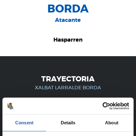
BORDA
Atacante
Hasparren
TRAYECTORIA
XALBAT LARRALDE BORDA
¡SOLO PARA USUARIOS
Consent
Details
About
REGISTRADOS!