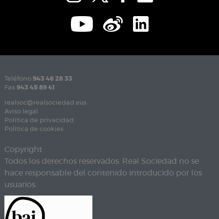
Teléfono
943 46 28 33
Fax
943 45 89 41
realsoc@realsociedad.eus
Aviso legal
Política de privacidad
Política de cookies
Copyright
Todos los derechos reservados. Real Sociedad no se
hace responsable del contenido introducido por los
usuarios.