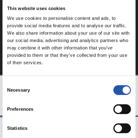
Este contenido es solo para los usuarios registrados en
This website uses cookies
nuestra web.
We use cookies to personalise content and ads, to
Regístrate haciendo clic en el
Login
y disfruta de
provide social media features and to analyse our traffic.
contenido exclusivo para ti.
We also share information about your use of our site with
our social media, advertising and analytics partners who
may combine it with other information that you’ve
provided to them or that they’ve collected from your use
of their services.
Consent
Necessary
Selection
EQUIPO
Preferences
Statistics
21/04/2018
19/01/2018