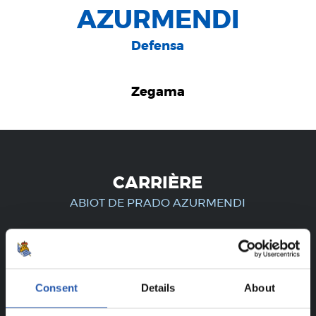
AZURMENDI
Defensa
Zegama
CARRIÈRE
ABIOT DE PRADO AZURMENDI
UNIQUEMENT POUR LES
Consent
Details
About
UTILISATEURS ENREGISTRÉS !