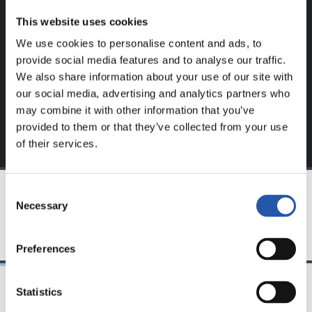
Ce contenu est réservé aux utilisateurs enregistrés sur
This website uses cookies
notre site web.
We use cookies to personalise content and ads, to
S'inscrire en cliquant sur l'
Identifiant
et profitez du
provide social media features and to analyse our traffic.
contenu exclusif pour vous.
We also share information about your use of our site with
our social media, advertising and analytics partners who
may combine it with other information that you’ve
provided to them or that they’ve collected from your use
of their services.
Consent
Necessary
Selection
ÉQUIPE
Preferences
Statistics
09/06/2018
12/05/2018