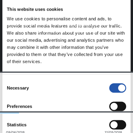
Ce contenu est réservé aux utilisateurs enregistrés sur
This website uses cookies
notre site web.
We use cookies to personalise content and ads, to
S'inscrire en cliquant sur l'
Identifiant
et profitez du
provide social media features and to analyse our traffic.
contenu exclusif pour vous.
We also share information about your use of our site with
our social media, advertising and analytics partners who
may combine it with other information that you’ve
provided to them or that they’ve collected from your use
of their services.
Consent
Necessary
Selection
ÉQUIPE
Preferences
Statistics
09/06/2018
12/05/2018