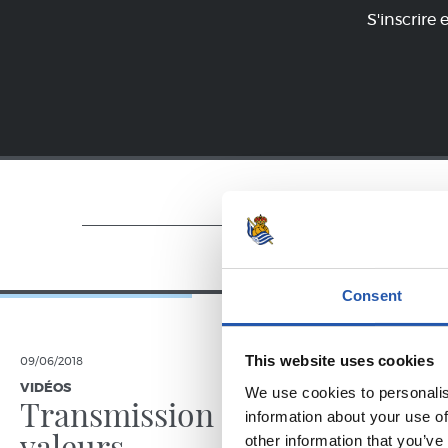
S'inscrire 
Consent
This website uses cookies
09/06/2018
12/05/2018
VIDÉOS
GALERIE DE 
We use cookies to personalis
Transmission de
information about your use of
valeurs
other information that you’ve