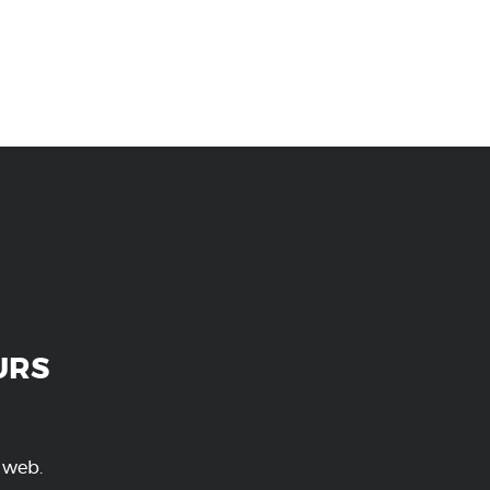
URS
e web.