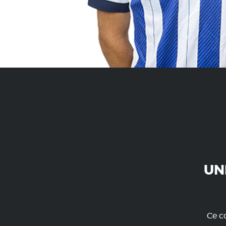
UN
Ce co