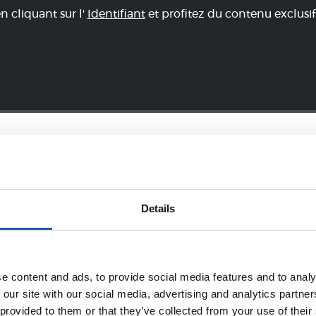
en cliquant sur l'
Identifiant
et profitez du contenu exclusif
ÉQUIPE
Details
19/01/2018
PHOTOS
VIDÉOS
e content and ads, to provide social media features and to analy
C'est la fête à 
 our site with our social media, advertising and analytics partn
Sebastian !
 provided to them or that they’ve collected from your use of their