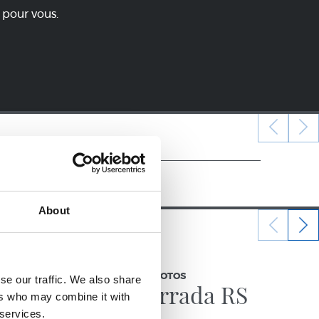
 pour vous.
About
19/01/2018
GALERIE DE PHOTOS
se our traffic. We also share
San
Tamborrada RS
ers who may combine it with
 services.