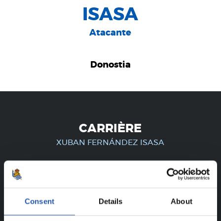
ISASA
Atacante
Donostia
CARRIÈRE
XUBAN FERNÁNDEZ ISASA
UNIQUEMENT POUR LES
Consent
Details
About
UTILISATEURS ENREGISTRÉS !