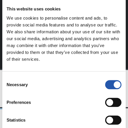
Ce contenu est réservé aux utilisateurs enregistrés sur
This website uses cookies
notre site web.
We use cookies to personalise content and ads, to
S'inscrire en cliquant sur l'
Identifiant
et profitez du
provide social media features and to analyse our traffic.
contenu exclusif pour vous.
We also share information about your use of our site with
our social media, advertising and analytics partners who
may combine it with other information that you’ve
provided to them or that they’ve collected from your use
of their services.
Consent
Necessary
Selection
ÉQUIPE
Preferences
Statistics
09/06/2018
12/05/2018