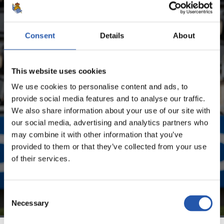
STATISTIQUES DE LA SAISON
ANDER BARRENETXEA MUGURUZA
Consent
Details
About
UNIQUEMENT POUR LES
This website uses cookies
UTILISATEURS ENREGISTRÉS !
We use cookies to personalise content and ads, to
provide social media features and to analyse our traffic.
Ce contenu est réservé aux utilisateurs enregistrés sur
We also share information about your use of our site with
notre site web.
our social media, advertising and analytics partners who
may combine it with other information that you’ve
S'inscrire en cliquant sur l'
Identifiant
et profitez du
provided to them or that they’ve collected from your use
contenu exclusif pour vous.
of their services.
Consent
Necessary
Selection