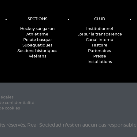
SECTIONS
CLUB
Hockey sur gazon
Institutionnel
Athlétisme
Loi sur la transparence
Pelote basque
Canal Interno
Subaquatiques
Histoire
Sections historiques
Partenaires
Vétérans
Presse
Installations
légales
de confidentialité
de cookies
its réservés. Real Sociedad n'est en aucun cas responsable 