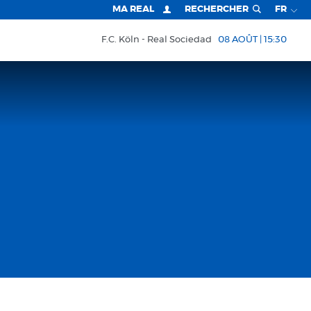
MA REAL
RECHERCHER
FR
F.C. Köln
Real Sociedad
08 AOÛT | 15:30