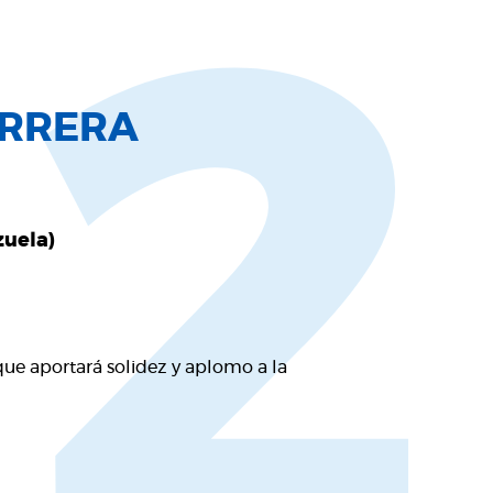
12
ERRERA
zuela)
ue aportará solidez y aplomo a la