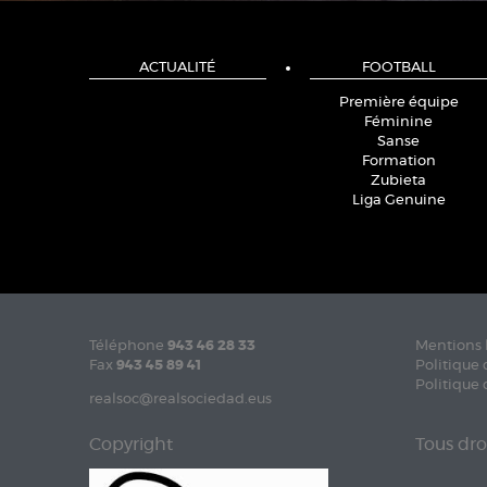
ACTUALITÉ
FOOTBALL
Première équipe
Féminine
Sanse
Formation
Zubieta
Liga Genuine
Téléphone
943 46 28 33
Mentions 
Fax
943 45 89 41
Politique 
Politique 
realsoc@realsociedad.eus
Copyright
Tous dro