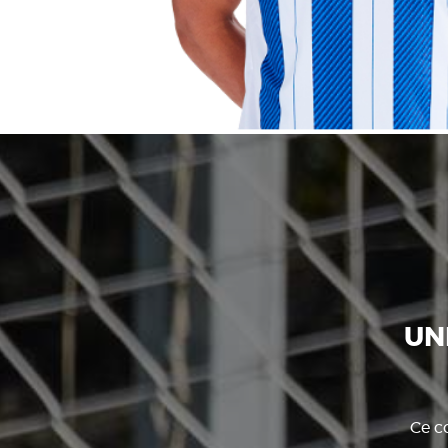
UN
Ce co