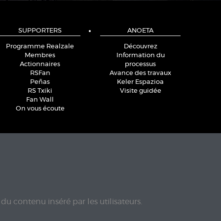
SUPPORTERS
ANOETA
Programme Realzale
Découvrez
Membres
Information du
Actionnaires
processus
RSFan
Avance des travaux
Peñas
Keler Espazioa
RS Txiki
Visite guidée
Fan Wall
On vous écoute
du contenu inséré par les utilisateurs.