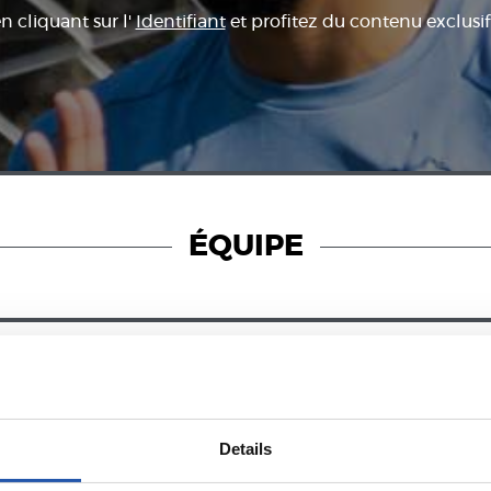
en cliquant sur l'
Identifiant
et profitez du contenu exclusif
ÉQUIPE
23/07/2026
COMMUNIQUÉS OFFICIELS
urnée avec
Verrouillé
Details
rino Matarazzo