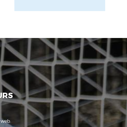
URS
e web.