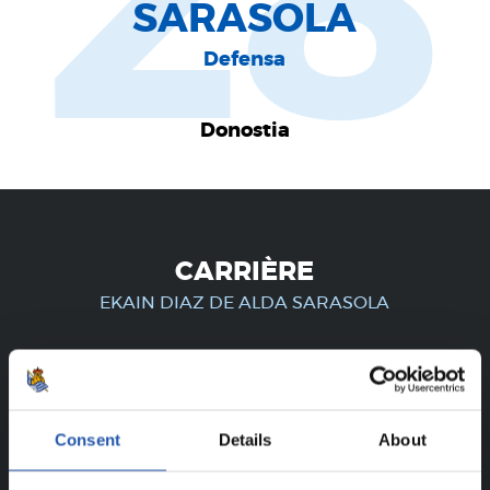
28
SARASOLA
Defensa
Donostia
CARRIÈRE
EKAIN DIAZ DE ALDA SARASOLA
UNIQUEMENT POUR LES
UTILISATEURS ENREGISTRÉS !
Consent
Details
About