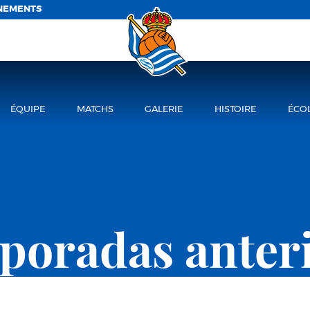
NEMENTS
ÉQUIPE
MATCHS
GALERIE
HISTOIRE
ÉCO
oradas anter