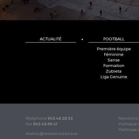
ACTUALITÉ
FOOTBALL
Première équipe
Féminine
Sanse
Formation
Zubieta
Liga Genuine
Téléphone
943 46 28 33
Mentions 
Fax
943 45 89 41
Politique 
Politique 
realsoc@realsociedad.eus