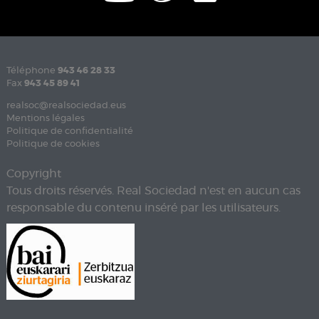
Téléphone
943 46 28 33
Fax
943 45 89 41
realsoc@realsociedad.eus
Mentions légales
Politique de confidentialité
Politique de cookies
Copyright
Tous droits réservés. Real Sociedad n'est en aucun cas
responsable du contenu inséré par les utilisateurs.