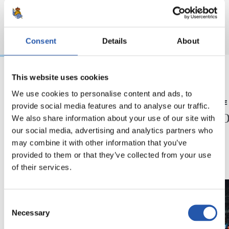
Consent
Details
About
This website uses cookies
23/05/2026
23/05/2026
We use cookies to personalise content and ads, to
CONFÉRENCE DE PRESSE
CONFÉRENCE 
provide social media features and to analyse our traffic.
« Une année très
« Sais
We also share information about your use of our site with
spéciale »
our social media, advertising and analytics partners who
may combine it with other information that you’ve
provided to them or that they’ve collected from your use
of their services.
Consent
Necessary
Selection