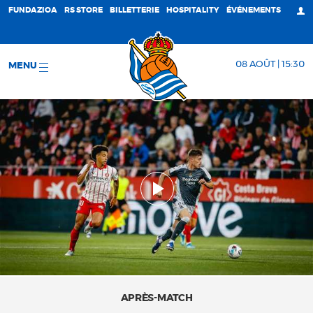
FUNDAZIOA
RS STORE
BILLETTERIE
HOSPITALITY
ÉVÉNEMENTS
08 AOÛT | 15:30
MENU
APRÈS-MATCH