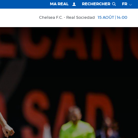
MA REAL
RECHERCHER
FR
Chelsea F.C.
Real Sociedad
15 AOÛT | 14:00