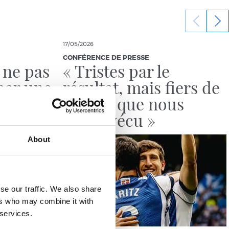
17/05/2026
CONFÉRENCE DE PRESSE
 ne pas
« Tristes par le
par une
résultat, mais fiers de
cile »
tout ce que nous
avons vécu »
About
se our traffic. We also share
ers who may combine it with
 services.