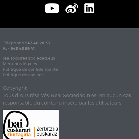
Téléphone
943 46 28 33
Fax
943 45 89 41
realsoc@realsociedad.eus
Mentions légales
Politique de confidentialité
Politique de cookies
Copyright
Tous droits réservés. Real Sociedad n'est en aucun cas
responsable du contenu inséré par les utilisateurs.