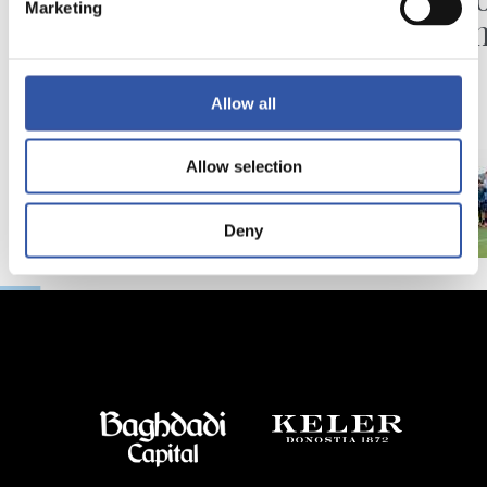
Marketing
D2 co
Allow all
Allow selection
Deny