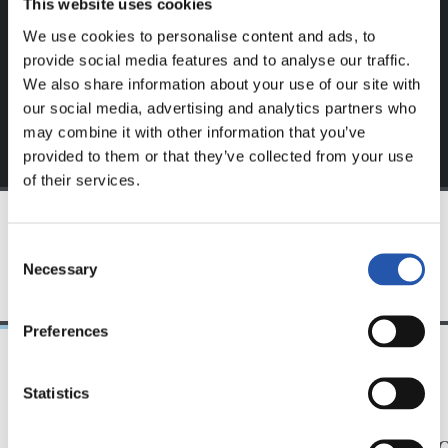
This website uses cookies
S'inscrire en cliquant sur l'
Identifiant
et profitez du
We use cookies to personalise content and ads, to
contenu exclusif pour vous.
provide social media features and to analyse our traffic.
We also share information about your use of our site with
our social media, advertising and analytics partners who
may combine it with other information that you’ve
provided to them or that they’ve collected from your use
of their services.
Consent
ÉQUIPE
Necessary
Selection
Preferences
Statistics
30/11/2025
14/07/2025
CHRONIQUE
SANSE
« Dure défaite »
Le ret