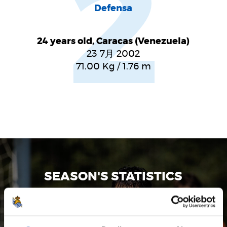
2
Defensa
24 years old, Caracas (Venezuela)
23 7月 2002
71.00
Kg
/
1.76
m
SEASON'S STATISTICS
JON MIKEL ARAMBURU