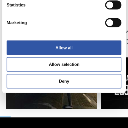
Statistics
24/07/2026
23/07/2026
Marketing
映像
公式発表
ペッレグリーノ・マ
ジョ
タラッツォ監督の一
ン、2
日
延長
Allow all
Allow selection
Deny