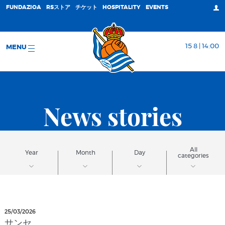
FUNDAZIOA
RSストア
チケット
HOSPITALITY
EVENTS
15 8 | 14:00
MENU
News stories
All
Year
Month
Day
categories
25/03/2026
サンセ