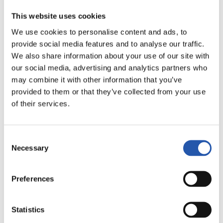
This website uses cookies
We use cookies to personalise content and ads, to
provide social media features and to analyse our traffic.
We also share information about your use of our site with
our social media, advertising and analytics partners who
may combine it with other information that you’ve
provided to them or that they’ve collected from your use
of their services.
29/05/2025
Consent
サンセ
Necessary
Selection
ジョン・アンソテギ、サンセを指
揮
Preferences
Statistics