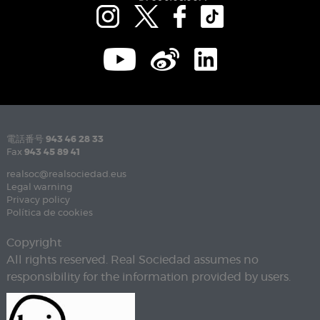
電話番号
943 46 28 33
Fax
943 45 89 41
realsoc@realsociedad.eus
Legal warning
Privacy policy
Política de cookies
Copyright
All rights reserved. Real Sociedad assumes no
responsibility for the information provided by users.