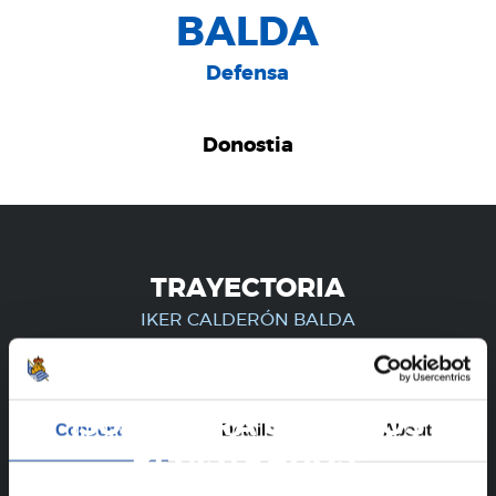
BALDA
Defensa
Donostia
TRAYECTORIA
IKER CALDERÓN BALDA
¡SOLO PARA USUARIOS
Consent
Details
About
REGISTRADOS!