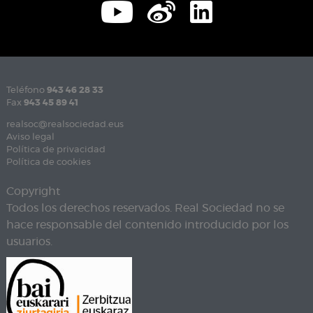
Teléfono
943 46 28 33
Fax
943 45 89 41
realsoc@realsociedad.eus
Aviso legal
Política de privacidad
Política de cookies
Copyright
Todos los derechos reservados. Real Sociedad no se
hace responsable del contenido introducido por los
usuarios.