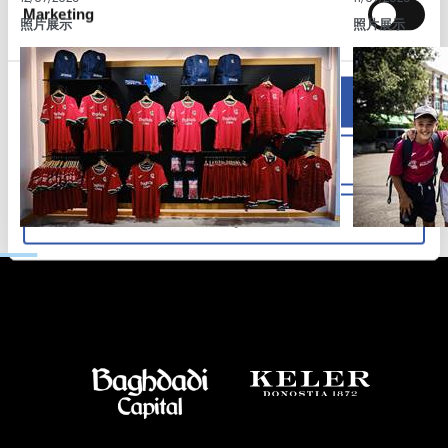
Marketing
照片展示
照片展示
Allow all
Allow selection
Deny