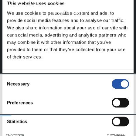
This website uses cookies
Este contenido es solo para los usuarios registrados en
nuestra web.
We use cookies to personalise content and ads, to
provide social media features and to analyse our traffic.
Regístrate haciendo clic en el
Login
y disfruta de
We also share information about your use of our site with
contenido exclusivo para ti.
our social media, advertising and analytics partners who
may combine it with other information that you’ve
provided to them or that they’ve collected from your use
of their services.
Consent
Necessary
Selection
EQUIPO
Preferences
Statistics
12/07/2026
11/07/2026