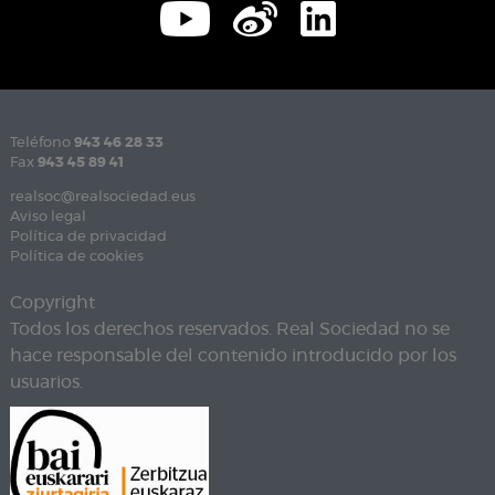
Teléfono
943 46 28 33
Fax
943 45 89 41
realsoc@realsociedad.eus
Aviso legal
Política de privacidad
Política de cookies
Copyright
Todos los derechos reservados. Real Sociedad no se
hace responsable del contenido introducido por los
usuarios.