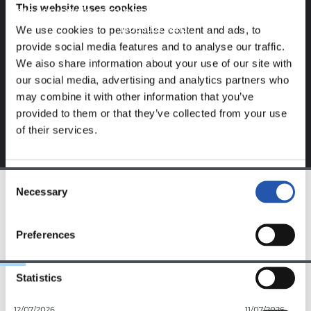
This website uses cookies
Este contenido es solo para los usuarios registrados en
nuestra web.
We use cookies to personalise content and ads, to
provide social media features and to analyse our traffic.
Regístrate haciendo clic en el
Login
y disfruta de
We also share information about your use of our site with
contenido exclusivo para ti.
our social media, advertising and analytics partners who
may combine it with other information that you’ve
provided to them or that they’ve collected from your use
of their services.
Consent
Necessary
Selection
EQUIPO
Preferences
Statistics
12/07/2026
11/07/2026