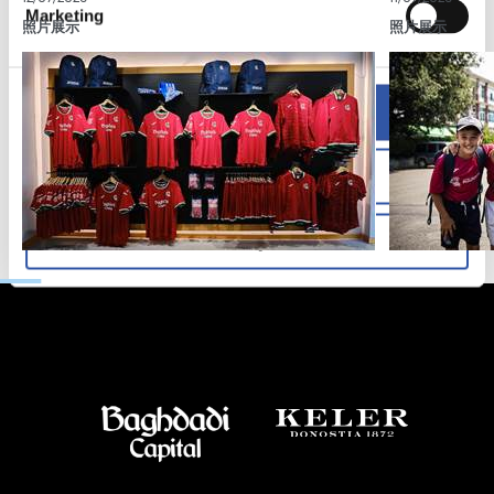
Marketing
照片展示
照片展示
Allow all
Allow selection
Deny