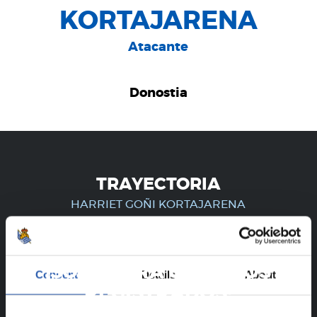
KORTAJARENA
Atacante
Donostia
TRAYECTORIA
HARRIET GOÑI KORTAJARENA
¡SOLO PARA USUARIOS
Consent
Details
About
REGISTRADOS!