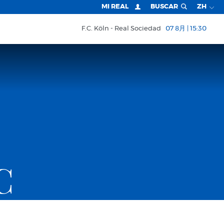
MI REAL
BUSCAR
ZH
F.C. Köln
Real Sociedad
07 8月 | 15:30
C