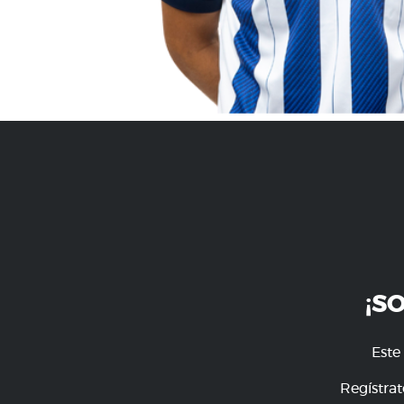
¡S
Este
Regístrat