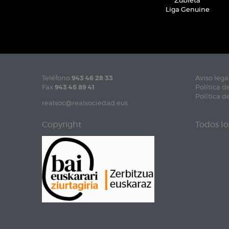
Zubieta
Liga Genuine
Teléfono
943 46 28 33
Aviso lega
Fax
943 45 89 41
Política d
Política d
realsoc@realsociedad.eus
Copyright
Todos lo