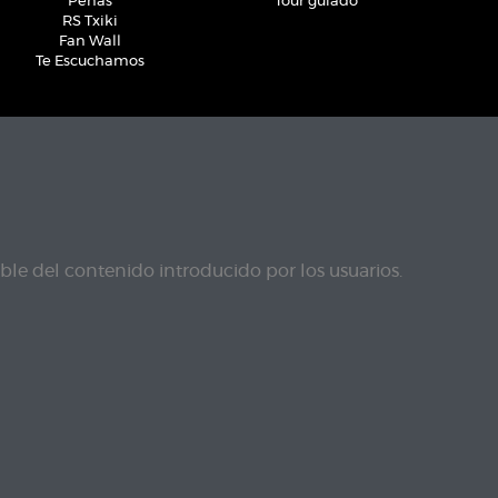
Peñas
Tour guiado
RS Txiki
Fan Wall
Te Escuchamos
le del contenido introducido por los usuarios.