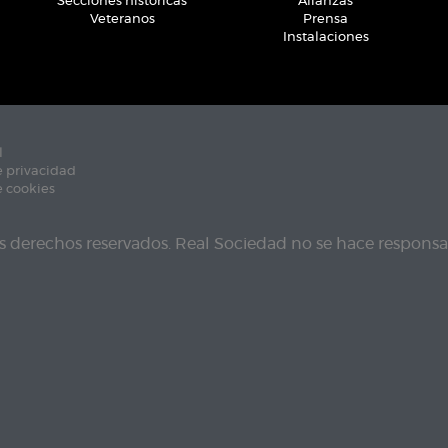
Secciones históricas
Alianzas
Veteranos
Prensa
Instalaciones
l
e privacidad
e cookies
s derechos reservados. Real Sociedad no se hace responsab