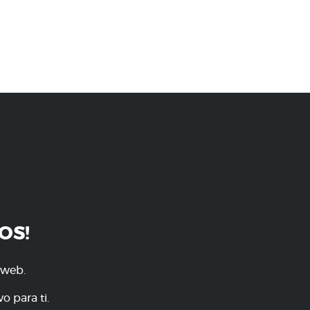
OS!
 web.
o para ti.