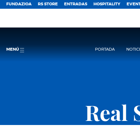
FUNDAZIOA
RS STORE
ENTRADAS
HOSPITALITY
EVEN
MENÚ
PORTADA
NOTIC
Real 