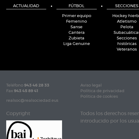
ACTUALIDAD
FÚTBOL
SECCIONES
Primer equipo
Hockey hier
Femenino
Atletismo
Sanse
Pelota
Cantera
Subacuática
Zubieta
Secciones
Liga Genuine
históricas
Veteranos
Teléfono
943 46 28 33
Aviso legal
Fax
943 45 89 41
Política de privacidad
Política de cookies
realsoc@realsociedad.eus
Copyright
Todos los derechos rese
introducido por los usuar