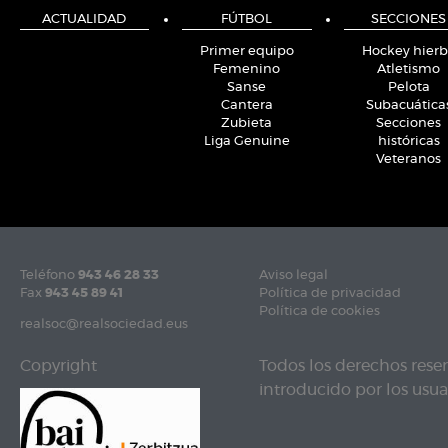
ACTUALIDAD
FÚTBOL
SECCIONES
Primer equipo
Hockey hier
Femenino
Atletismo
Sanse
Pelota
Cantera
Subacuática
Zubieta
Secciones
Liga Genuine
históricas
Veteranos
Teléfono
943 46 28 33
Aviso legal
Fax
943 45 89 41
Política de privacidad
Política de cookies
realsoc@realsociedad.eus
Copyright
Todos los derechos rese
introducido por los usuar