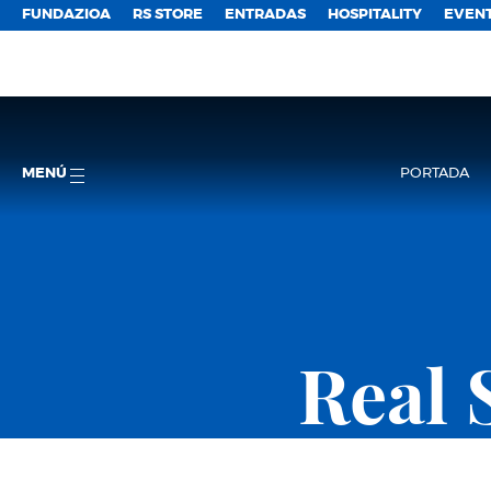
FUNDAZIOA
RS STORE
ENTRADAS
HOSPITALITY
EVEN
MENÚ
PORTADA
Real 