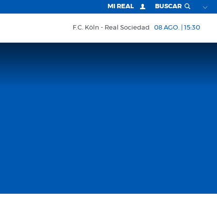
MI REAL
BUSCAR
F.C. Köln
Real Sociedad
08 AGO. | 15:30