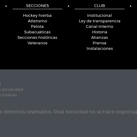
SECCIONES
CLUB
Hockey hierba
Institucional
Atletismo
Ley de transparencia
Pelota
Canal Interno
Subacuáticas
Historia
Secciones históricas
Alianzas
Veteranos
Prensa
Instalaciones
l
e privacidad
e cookies
s derechos reservados. Real Sociedad no se hace responsab