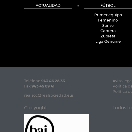
ACTUALIDAD
FÚTBOL
Primer equipo
Femenino
Sanse
Cantera
Zubieta
Liga Genuine
Teléfono
943 46 28 33
Aviso lega
Fax
943 45 89 41
Política d
Política d
realsoc@realsociedad.eus
Copyright
Todos lo