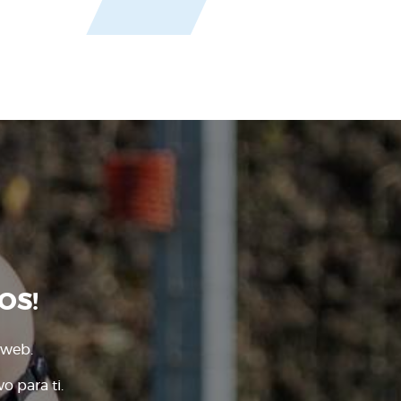
OS!
 web.
o para ti.