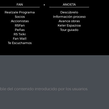
FAN
ANOETA
Realzale Programa
Descúbrelo
Socios
Información proceso
Accionistas
Avance obras
RSFan
Keler Espazioa
Peñas
Tour guiado
RS Txiki
Fan Wall
Te Escuchamos
le del contenido introducido por los usuarios.