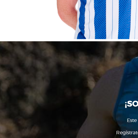
¡S
Este
Regístrat