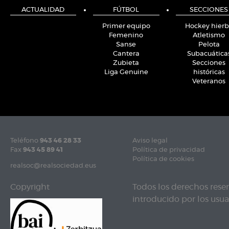
ACTUALIDAD
FÚTBOL
SECCIONES
Primer equipo
Hockey hier
Femenino
Atletismo
Sanse
Pelota
Cantera
Subacuática
Zubieta
Secciones
Liga Genuine
históricas
Veteranos
Teléfono
943 46 28 33
Aviso legal
Fax
943 45 89 41
Política de privacidad
Política de cookies
realsoc@realsociedad.eus
Copyright
Todos los derechos rese
introducido por los usuar