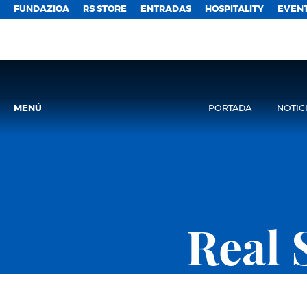
FUNDAZIOA
RS STORE
ENTRADAS
HOSPITALITY
EVEN
MENÚ
PORTADA
NOTIC
Real 