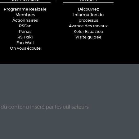
Programme Realzale
Découvrez
Membres
Information du
Actionnaires
processus
RSFan
Avance des travaux
Peñas
Keler Espazioa
RS Txiki
Visite guidée
Fan Wall
On vous écoute
du contenu inséré par les utilisateurs.