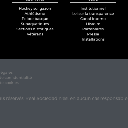
Hockey sur gazon
Institutionnel
Athlétisme
Loi sur la transparence
Pelote basque
Canal Interno
Subaquatiques
Histoire
Sections historiques
Partenaires
Vétérans
Presse
Installations
légales
de confidentialité
de cookies
its réservés. Real Sociedad n'est en aucun cas responsable 