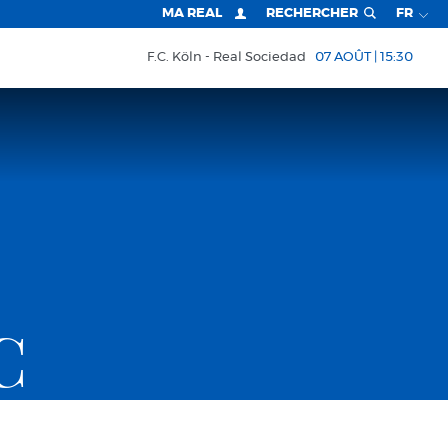
MA REAL
RECHERCHER
FR
F.C. Köln
Real Sociedad
07 AOÛT | 15:30
C