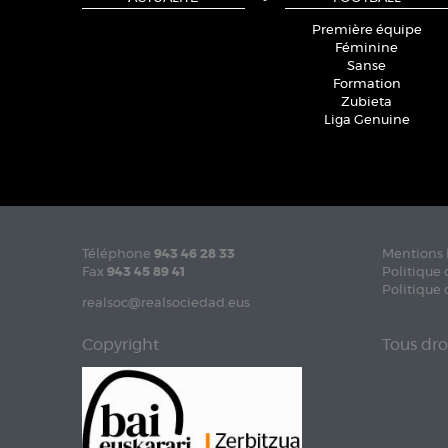
Première équipe
Féminine
Sanse
Formation
Zubieta
Liga Genuine
Téléphone
943 46 28 33
Mentions 
Fax
943 45 89 41
Politique 
Politique 
realsoc@realsociedad.eus
Copyright
Tous dro