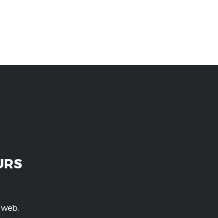
URS
e web.