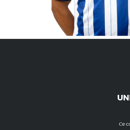
UN
Ce co