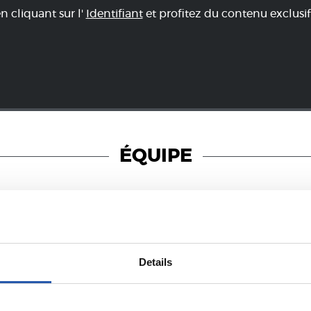
en cliquant sur l'
Identifiant
et profitez du contenu exclusif
ÉQUIPE
23/07/2026
Details
COMMUNIQUÉS OFFICIELS
urnée avec
Verrouillé
rino Matarazzo