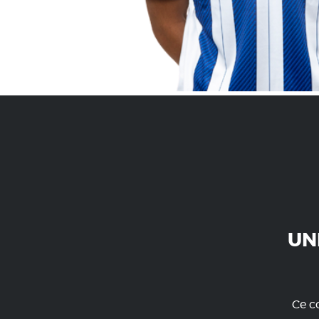
UN
Ce co