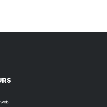
URS
e web.