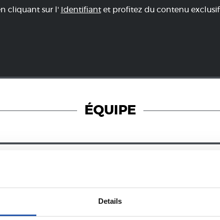
en cliquant sur l'
Identifiant
et profitez du contenu exclusif
ÉQUIPE
28/12/2024
PHOTOS
ZUBIETA
Details