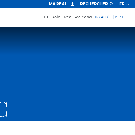
MA REAL
RECHERCHER
FR
F.C. Köln
Real Sociedad
08 AOÛT | 15:30
C