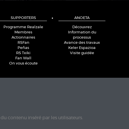
SUPPORTERS
ANOETA
Programme Realzale
Découvrez
Membres
Information du
Actionnaires
processus
RSFan
Avance des travaux
Peñas
Keler Espazioa
RS Txiki
Visite guidée
Fan Wall
On vous écoute
du contenu inséré par les utilisateurs.