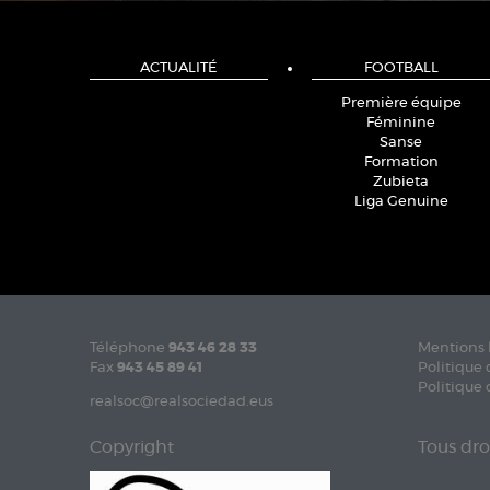
ACTUALITÉ
FOOTBALL
Première équipe
Féminine
Sanse
Formation
Zubieta
Liga Genuine
Téléphone
943 46 28 33
Mentions 
Fax
943 45 89 41
Politique 
Politique 
realsoc@realsociedad.eus
Copyright
Tous dro