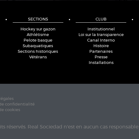
SECTIONS
CLUB
Hockey sur gazon
Institutionnel
Athlétisme
Loi sur la transparence
Pelote basque
Canal Interno
Subaquatiques
Histoire
Sections historiques
Partenaires
Vétérans
Presse
Installations
légales
de confidentialité
de cookies
its réservés. Real Sociedad n'est en aucun cas responsable 