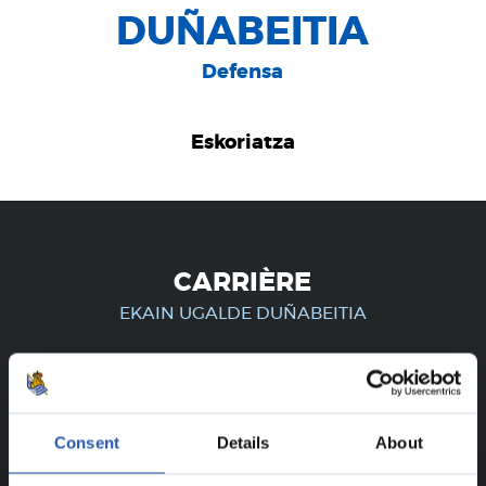
DUÑABEITIA
Defensa
Eskoriatza
CARRIÈRE
EKAIN UGALDE DUÑABEITIA
UNIQUEMENT POUR LES
Consent
Details
About
UTILISATEURS ENREGISTRÉS !