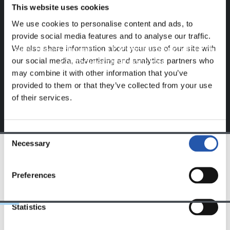
This website uses cookies
Ce contenu est réservé aux utilisateurs enregistrés sur
We use cookies to personalise content and ads, to
notre site web.
provide social media features and to analyse our traffic.
We also share information about your use of our site with
S'inscrire en cliquant sur l'
Identifiant
et profitez du
our social media, advertising and analytics partners who
contenu exclusif pour vous.
may combine it with other information that you’ve
provided to them or that they’ve collected from your use
of their services.
Consent
Necessary
Selection
ÉQUIPE
Preferences
Statistics