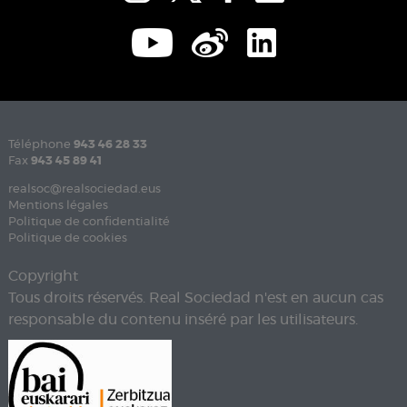
Téléphone
943 46 28 33
Fax
943 45 89 41
realsoc@realsociedad.eus
Mentions légales
Politique de confidentialité
Politique de cookies
Copyright
Tous droits réservés. Real Sociedad n'est en aucun cas
responsable du contenu inséré par les utilisateurs.