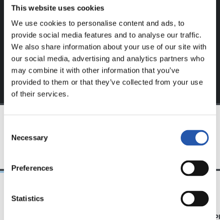
notre site web.
This website uses cookies
We use cookies to personalise content and ads, to
S'inscrire en cliquant sur l'
Identifiant
et profitez du
provide social media features and to analyse our traffic.
contenu exclusif pour vous.
We also share information about your use of our site with
our social media, advertising and analytics partners who
may combine it with other information that you’ve
provided to them or that they’ve collected from your use
of their services.
Consent
ÉQUIPE
Necessary
Selection
Preferences
Statistics
25/04/2021
19/09/2020
GALERIE DE PHOTOS
GALERIE DE 