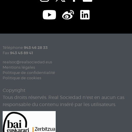
Téléphone
943 46 28 33
Fax
943 45 89 41
realsoc@realsociedad.eus
Mentions légales
Politique de confidentialité
Politique de cookies
Copyright
Tous droits réservés. Real Sociedad n'est en aucun cas
responsable du contenu inséré par les utilisateurs.