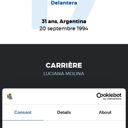
17
Delantera
31 ans, Argentina
20 septembre 1994
CARRIÈRE
LUCIANA MOLINA
UNIQUEMENT POUR LES
UTILISATEURS ENREGISTRÉS !
Consent
Details
About
Ce contenu est réservé aux utilisateurs enregistrés sur