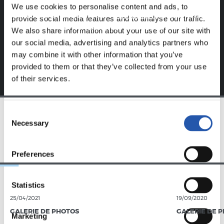
We use cookies to personalise content and ads, to
S'inscrire en cliquant sur l'
Identifiant
et profitez du
provide social media features and to analyse our traffic.
contenu exclusif pour vous.
We also share information about your use of our site with
our social media, advertising and analytics partners who
may combine it with other information that you’ve
provided to them or that they’ve collected from your use
of their services.
Consent
Necessary
Selection
ÉQUIPE
Preferences
Statistics
25/04/2021
19/09/2020
GALERIE DE PHOTOS
GALERIE DE 
Marketing