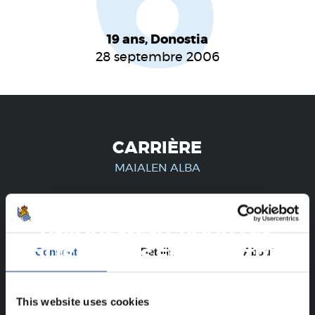
6
19 ans, Donostia
28 septembre 2006
CARRIÈRE
MAIALEN ALBA
UNIQUEMENT POUR LES
Consent
Details
About
UTILISATEURS ENREGISTRÉS !
Ce contenu est réservé aux utilisateurs enregistrés sur
This website uses cookies
notre site web.