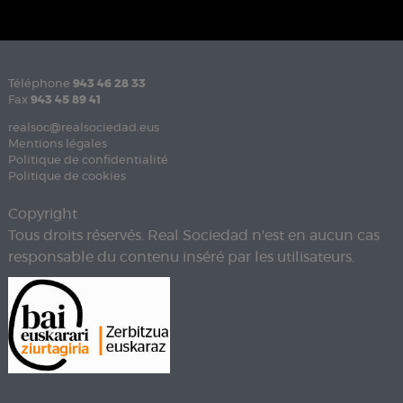
Téléphone
943 46 28 33
Fax
943 45 89 41
realsoc@realsociedad.eus
Mentions légales
Politique de confidentialité
Politique de cookies
Copyright
Tous droits réservés. Real Sociedad n'est en aucun cas
responsable du contenu inséré par les utilisateurs.