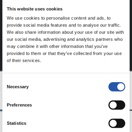
Ce contenu est réservé aux utilisateurs enregistrés sur
This website uses cookies
notre site web.
We use cookies to personalise content and ads, to
S'inscrire en cliquant sur l'
Identifiant
et profitez du
provide social media features and to analyse our traffic.
contenu exclusif pour vous.
We also share information about your use of our site with
our social media, advertising and analytics partners who
may combine it with other information that you’ve
provided to them or that they’ve collected from your use
of their services.
Consent
Necessary
Selection
ÉQUIPE
Preferences
Statistics
31/07/2026
24/07/2026