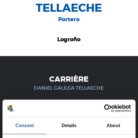
TELLAECHE
Portero
Logroño
CARRIÈRE
DANIEL GALILEA TELLAECHE
UNIQUEMENT POUR LES
Consent
Details
About
UTILISATEURS ENREGISTRÉS !