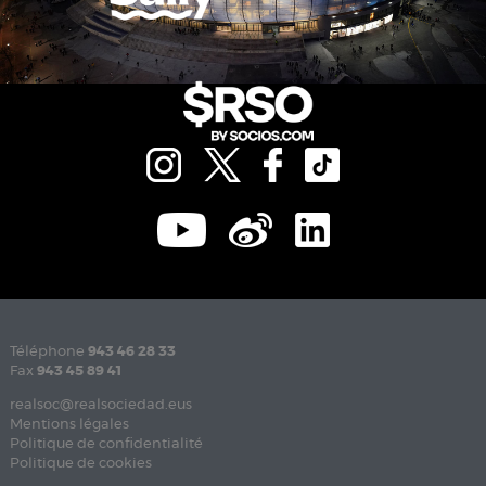
Téléphone
943 46 28 33
Fax
943 45 89 41
realsoc@realsociedad.eus
Mentions légales
Politique de confidentialité
Politique de cookies