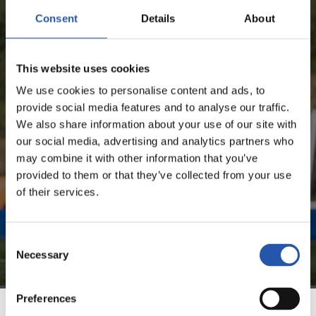
MIKEL GOTI LÓPEZ
Consent
Details
About
UNIQUEMENT POUR LES
This website uses cookies
UTILISATEURS ENREGISTRÉS !
We use cookies to personalise content and ads, to
provide social media features and to analyse our traffic.
We also share information about your use of our site with
Ce contenu est réservé aux utilisateurs enregistrés sur
our social media, advertising and analytics partners who
notre site web.
may combine it with other information that you’ve
S'inscrire en cliquant sur l'
Identifiant
et profitez du
provided to them or that they’ve collected from your use
contenu exclusif pour vous.
of their services.
Consent
Necessary
Selection
Preferences