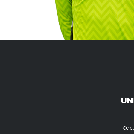
UN
Ce co