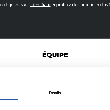
en cliquant sur l'
Identifiant
et profitez du contenu exclusif
ÉQUIPE
23/07/2026
Details
COMMUNIQUÉS OFFICIELS
urnée avec
Verrouillé
rino Matarazzo