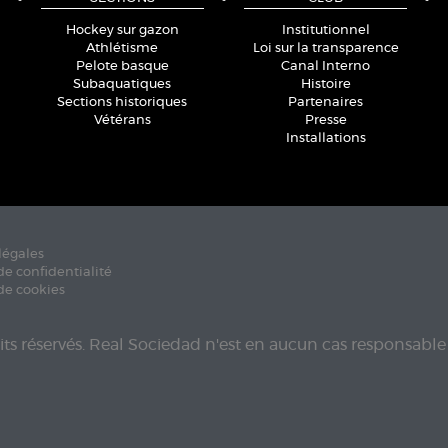
Hockey sur gazon
Institutionnel
Athlétisme
Loi sur la transparence
Pelote basque
Canal Interno
Subaquatiques
Histoire
Sections historiques
Partenaires
Vétérans
Presse
Installations
légales
de confidentialité
de cookies
its réservés. Real Sociedad n'est en aucun cas responsable 