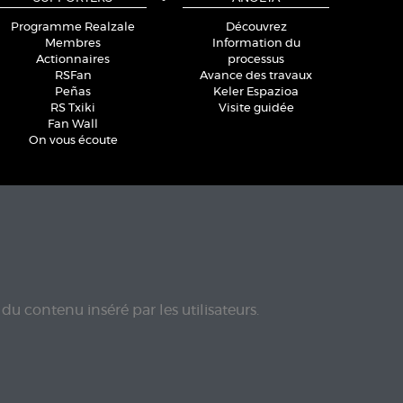
Programme Realzale
Découvrez
Membres
Information du
Actionnaires
processus
RSFan
Avance des travaux
Peñas
Keler Espazioa
RS Txiki
Visite guidée
Fan Wall
On vous écoute
du contenu inséré par les utilisateurs.