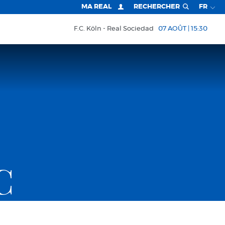
MA REAL
RECHERCHER
FR
F.C. Köln
Real Sociedad
07 AOÛT | 15:30
C