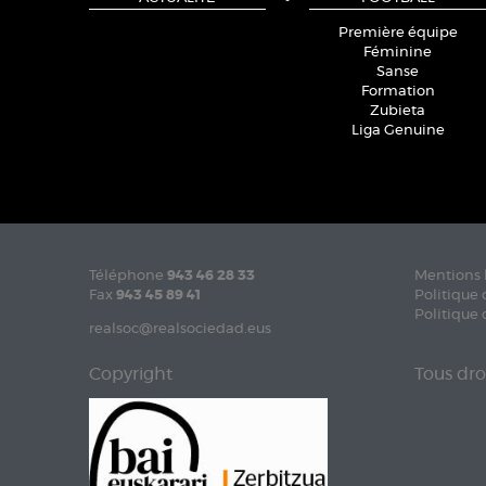
Première équipe
Féminine
Sanse
Formation
Zubieta
Liga Genuine
Téléphone
943 46 28 33
Mentions 
Fax
943 45 89 41
Politique 
Politique 
realsoc@realsociedad.eus
Copyright
Tous dro