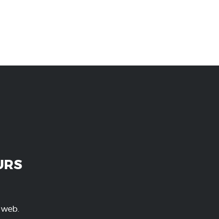
URS
e web.