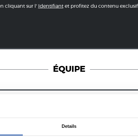
en cliquant sur l'
Identifiant
et profitez du contenu exclusif
ÉQUIPE
28/12/2024
PHOTOS
ZUBIETA
Details