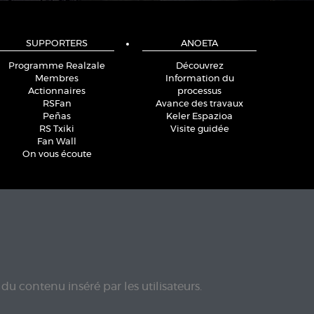
SUPPORTERS
ANOETA
Programme Realzale
Découvrez
Membres
Information du
Actionnaires
processus
RSFan
Avance des travaux
Peñas
Keler Espazioa
RS Txiki
Visite guidée
Fan Wall
On vous écoute
du contenu inséré par les utilisateurs.