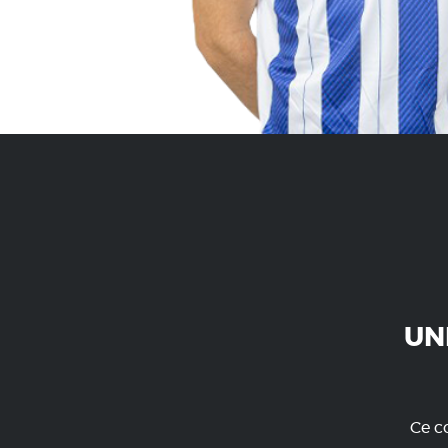
UN
Ce co