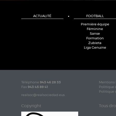
ACTUALITÉ
FOOTBALL
Première équipe
Féminine
Sanse
Formation
Zubieta
Liga Genuine
Téléphone
943 46 28 33
Mentions 
Fax
943 45 89 41
Politique 
Politique 
realsoc@realsociedad.eus
Copyright
Tous dro