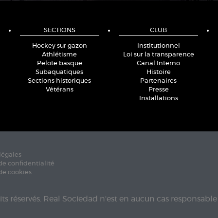
SECTIONS
CLUB
Hockey sur gazon
Institutionnel
Athlétisme
Loi sur la transparence
Pelote basque
Canal Interno
Subaquatiques
Histoire
Sections historiques
Partenaires
Vétérans
Presse
Installations
légales
de confidentialité
de cookies
its réservés. Real Sociedad n'est en aucun cas responsable 