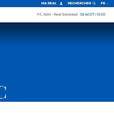
MA REAL
RECHERCHER
FR
F.C. Köln
Real Sociedad
08 AOÛT | 15:30
C