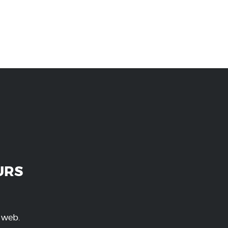
URS
e web.