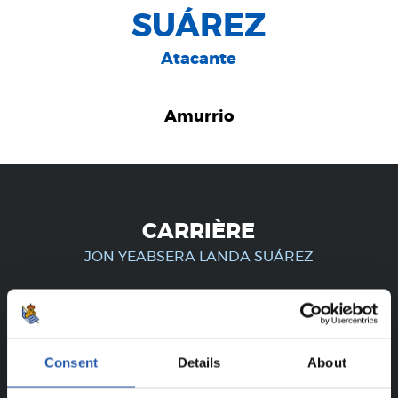
SUÁREZ
Atacante
Amurrio
CARRIÈRE
JON YEABSERA LANDA SUÁREZ
UNIQUEMENT POUR LES
Consent
Details
About
UTILISATEURS ENREGISTRÉS !