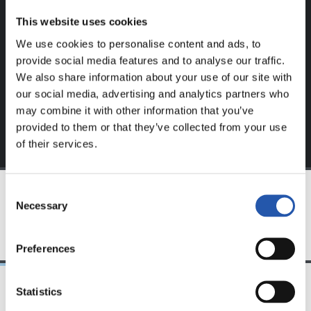
Ce contenu est réservé aux utilisateurs enregistrés sur
This website uses cookies
notre site web.
We use cookies to personalise content and ads, to
S'inscrire en cliquant sur l'
Identifiant
et profitez du
provide social media features and to analyse our traffic.
contenu exclusif pour vous.
We also share information about your use of our site with
our social media, advertising and analytics partners who
may combine it with other information that you’ve
provided to them or that they’ve collected from your use
of their services.
Consent
Necessary
Selection
ÉQUIPE
Preferences
Statistics
31/07/2026
24/07/2026