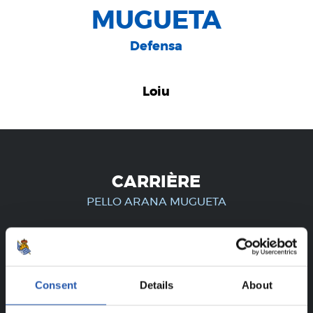
MUGUETA
Defensa
Loiu
CARRIÈRE
PELLO ARANA MUGUETA
UNIQUEMENT POUR LES
Consent
Details
About
UTILISATEURS ENREGISTRÉS !