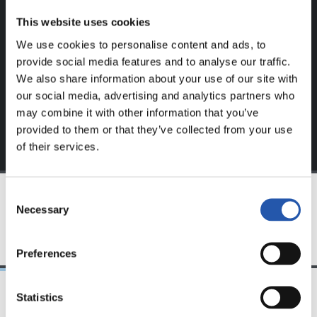
Ce contenu est réservé aux utilisateurs enregistrés sur
This website uses cookies
notre site web.
We use cookies to personalise content and ads, to
S'inscrire en cliquant sur l'
Identifiant
et profitez du
provide social media features and to analyse our traffic.
contenu exclusif pour vous.
We also share information about your use of our site with
our social media, advertising and analytics partners who
may combine it with other information that you’ve
provided to them or that they’ve collected from your use
of their services.
Consent
Necessary
Selection
ÉQUIPE
Preferences
Statistics
31/07/2026
24/07/2026