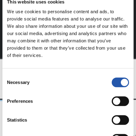
This website uses cookies
S'inscrire en cliquant sur l'
Identifiant
et profitez du
We use cookies to personalise content and ads, to
contenu exclusif pour vous.
provide social media features and to analyse our traffic.
We also share information about your use of our site with
our social media, advertising and analytics partners who
may combine it with other information that you’ve
provided to them or that they’ve collected from your use
of their services.
Consent
ÉQUIPE
Necessary
Selection
Preferences
Statistics
31/07/2026
24/07/2026
CHRONIQUE
VIDÉOS