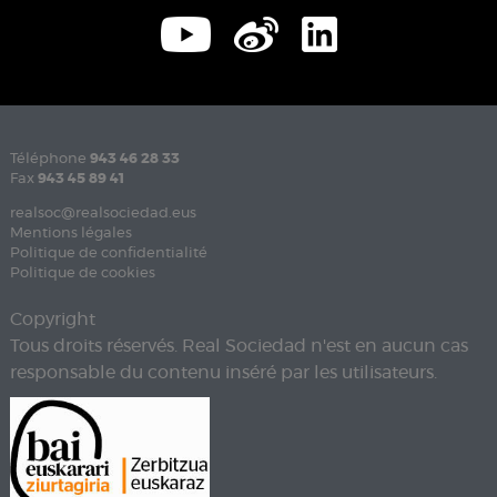
Téléphone
943 46 28 33
Fax
943 45 89 41
realsoc@realsociedad.eus
Mentions légales
Politique de confidentialité
Politique de cookies
Copyright
Tous droits réservés. Real Sociedad n'est en aucun cas
responsable du contenu inséré par les utilisateurs.