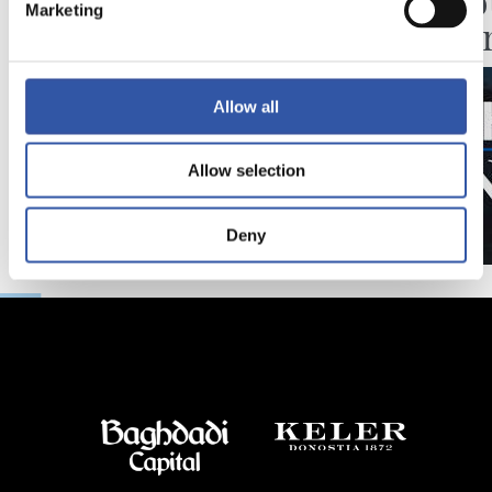
Des minutes en plus
Une jo
Marketing
Pelleg
Allow all
Allow selection
Deny