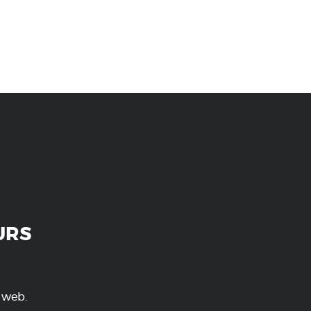
URS
e web.