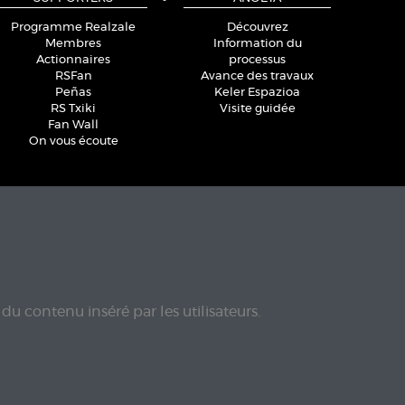
Programme Realzale
Découvrez
Membres
Information du
Actionnaires
processus
RSFan
Avance des travaux
Peñas
Keler Espazioa
RS Txiki
Visite guidée
Fan Wall
On vous écoute
du contenu inséré par les utilisateurs.