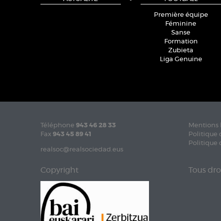
Première équipe
Féminine
Sanse
Formation
Zubieta
Liga Genuine
Téléphone
943 46 28 33
Mentions 
Fax
943 45 89 41
Politique 
Politique 
realsoc@realsociedad.eus
Copyright
Tous dro