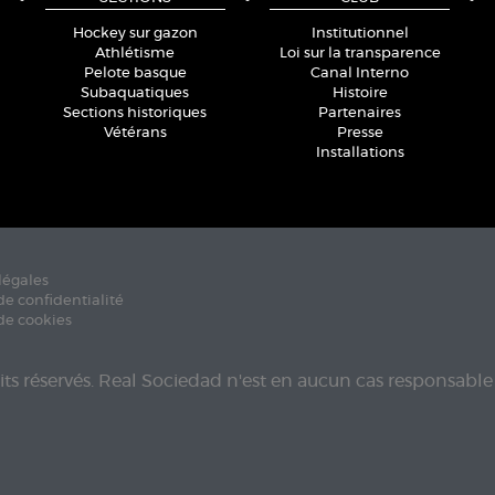
Hockey sur gazon
Institutionnel
Athlétisme
Loi sur la transparence
Pelote basque
Canal Interno
Subaquatiques
Histoire
Sections historiques
Partenaires
Vétérans
Presse
Installations
légales
de confidentialité
de cookies
its réservés. Real Sociedad n'est en aucun cas responsable 