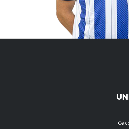
UN
Ce co