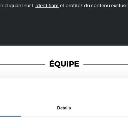
en cliquant sur l'
Identifiant
et profitez du contenu exclusif
ÉQUIPE
23/07/2026
Details
COMMUNIQUÉS OFFICIELS
urnée avec
Verrouillé
rino Matarazzo