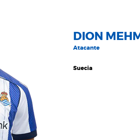
DION MEHM
Atacante
Suecia