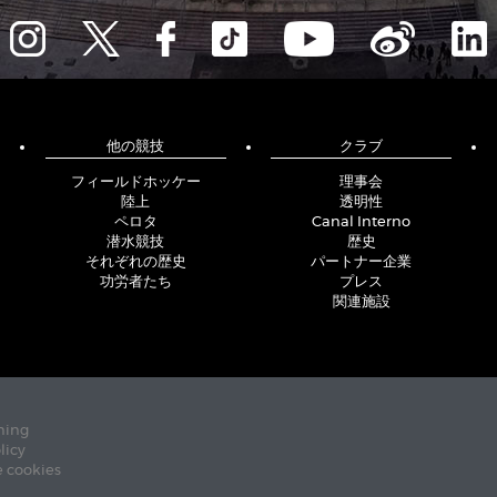
他の競技
クラブ
フィールドホッケー
理事会
陸上
透明性
ペロタ
Canal Interno
潜水競技
歴史
それぞれの歴史
パートナー企業
功労者たち
プレス
関連施設
ning
licy
e cookies