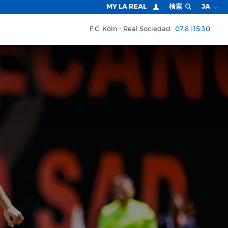
MY LA REAL
検索
JA
F.C. Köln
Real Sociedad
07 8 | 15:30