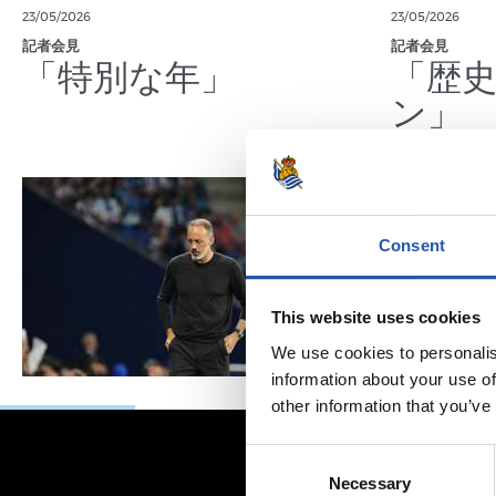
23/05/2026
23/05/2026
記者会見
記者会見
「特別な年」
「歴
ン」
Consent
This website uses cookies
We use cookies to personalis
information about your use of
other information that you’ve
Consent
Necessary
Selection