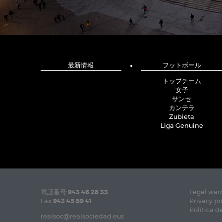
最新情報
フットボール
トップチーム
女子
サンセ
カンテラ
Zubieta
Liga Genuine
電話番号
943 46 28 33
Legal war
Fax
943 45 89 41
Privacy po
Política d
realsoc@realsociedad.eus