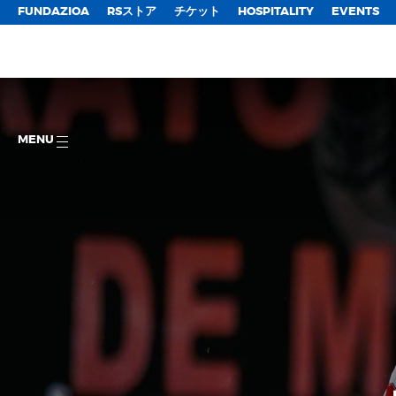
FUNDAZIOA
RSストア
チケット
HOSPITALITY
EVENTS
MENU