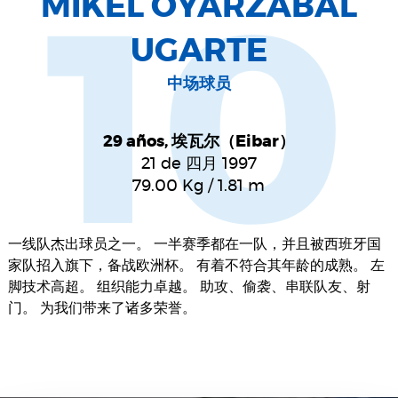
MIKEL OYARZABAL
10
UGARTE
中场球员
29 años, 埃瓦尔（Eibar）
21 de 四月 1997
79.00
Kg
/
1.81
m
一线队杰出球员之一。 一半赛季都在一队，并且被西班牙国
家队招入旗下，备战欧洲杯。 有着不符合其年龄的成熟。 左
脚技术高超。 组织能力卓越。 助攻、偷袭、串联队友、射
门。 为我们带来了诸多荣誉。