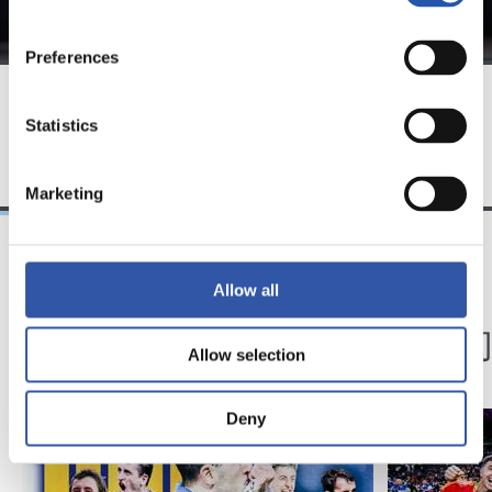
Preferences
Statistics
EQUIPO
Marketing
03/12/2024
15/07/2024
Allow all
粉丝
第一队
第100球
冠军们
Allow selection
Deny