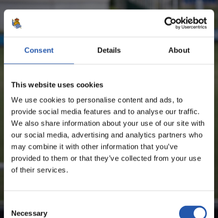
ESTADÍSTICAS DE LA TEMPORADA
Consent
Details
About
MIKEL OYARZABAL UGARTE
This website uses cookies
¡SOLO PARA USUARIOS
We use cookies to personalise content and ads, to
REGISTRADOS!
provide social media features and to analyse our traffic.
We also share information about your use of our site with
our social media, advertising and analytics partners who
Este contenido es solo para los usuarios registrados en
may combine it with other information that you’ve
nuestra web.
provided to them or that they’ve collected from your use
Regístrate haciendo clic en el
Login
y disfruta de
of their services.
contenido exclusivo para ti.
Consent
Necessary
Selection