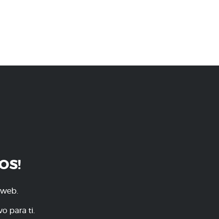
OS!
 web.
o para ti.