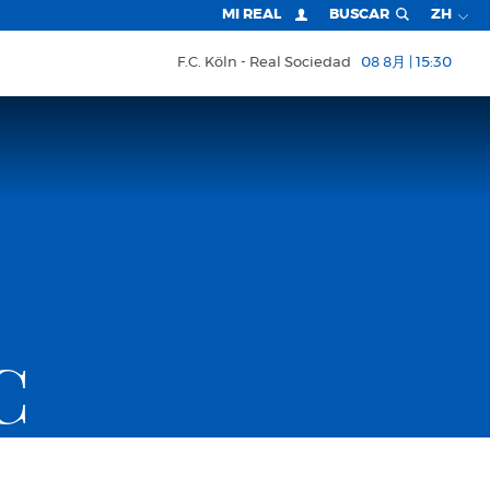
MI REAL
BUSCAR
ZH
F.C. Köln
Real Sociedad
08 8月 | 15:30
C