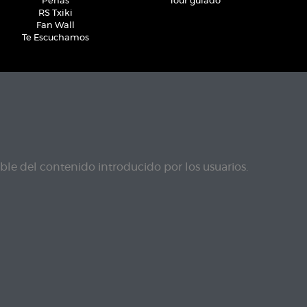
Peñas
Tour guiado
RS Txiki
Fan Wall
Te Escuchamos
le del contenido introducido por los usuarios.