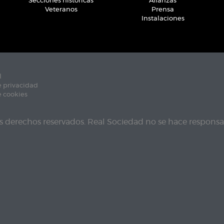
Secciones históricas
Alianzas
Veteranos
Prensa
Instalaciones
l
e privacidad
e cookies
s derechos reservados. Real Sociedad no se hace responsab