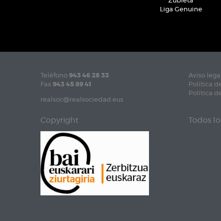
Zubieta
Liga Genuine
Teléfono
943 46 28 33
Aviso lega
Fax
943 45 89 41
Política d
Política d
realsoc@realsociedad.eus
Copyright
Todos lo