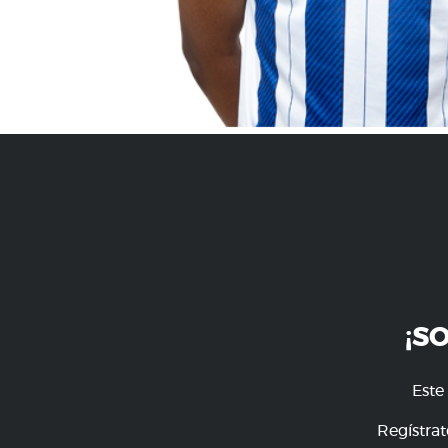
¡S
Este
Regístrat