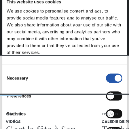
This website uses cookies
S'inscrire en cliquant sur l'
Identifiant
et profitez du
We use cookies to personalise content and ads, to
contenu exclusif pour vous.
provide social media features and to analyse our traffic.
We also share information about your use of our site with
our social media, advertising and analytics partners who
may combine it with other information that you’ve
provided to them or that they’ve collected from your use
of their services.
Consent
ÉQUIPE
Necessary
Selection
Preferences
Statistics
19/01/2018
19/01/2018
VIDÉOS
GALERIE DE 