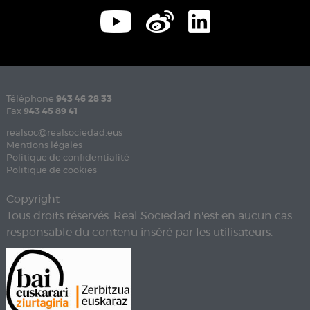
Téléphone
943 46 28 33
Fax
943 45 89 41
realsoc@realsociedad.eus
Mentions légales
Politique de confidentialité
Politique de cookies
Copyright
Tous droits réservés. Real Sociedad n'est en aucun cas
responsable du contenu inséré par les utilisateurs.